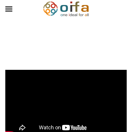
×
博客分类
首页
最新消息
关于我们
每週一紋
服务内容
GTRC
商业活动讯息
每周一纹
台湾全球天赋研究协会
天赋研究咨询团队
连络我们
学习天赋小测试