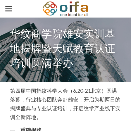
首页
华纹商学院雄安实训基
关于我们
地揭牌暨天赋教育认证
服务内容
培训圆满举办
商业活动讯息
每周一纹
台湾全球天赋研究协会
第四届中国指纹科学大会（6.20-21北京）圆满
落幕，行业核心团队奔赴雄安，开启为期两日的
天赋研究咨询团队
揭牌盛典与专业认证培训，开启纹学产业线下实
连络我们
训全新阵地。
学习天赋小测试
一、
重磅揭牌