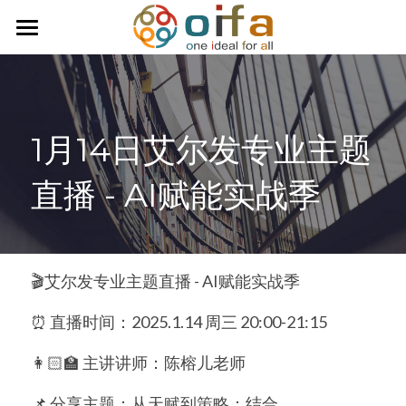
首页
关于我们
1月14日艾尔发专业主题
服务内容
直播 - AI赋能实战季
商业活动讯息
每周一纹
台湾全球天赋研究协会
🎬艾尔发专业主题直播 - AI赋能实战季
天赋研究咨询团队
⏰ 直播时间：2025.1.14 周三 20:00-21:15
连络我们
👩🏻‍🏫 主讲讲师：陈榕儿老师
学习天赋小测试
📌 分享主题：从天赋到策略：结合 