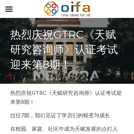
首页
热烈庆祝GTRC《天赋
关于我们
研究咨询师》认证考试
服务内容
迎来第8期！
商业活动讯息
每周一纹
台湾全球天赋研究协会
热烈庆祝GTRC《天赋研究咨询师》认证考试迎
来第8期！
天赋研究咨询团队
过往7期，我们见证了学员们的蜕变与成长
连络我们
在校园、家庭、社区中成为天赋发展的点灯人
学习天赋小测试