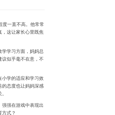
程度一直不高。他常常
真，这让家长心里既焦
数学学习方面，妈妈总
建议似乎毫不在意，不
在小学的适应和学习效
爸的态度也让妈妈深感
关。
。强强在游戏中表现出
育方式？