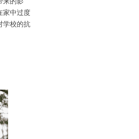
带来的影
在家中过度
对学校的抗