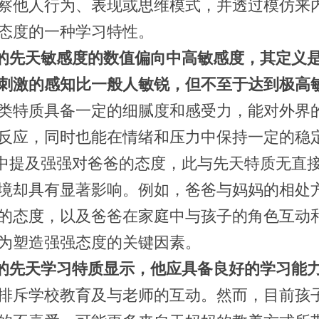
察他人行为、表现或思维模式，并透过模仿来
态度的一种学习特性。
的先天敏感度的数值偏向中高敏感度，其定义
刺激的感知比一般人敏锐，但不至于达到极高
类特质具备一定的细腻度和感受力，能对外界
反应，同时也能在情绪和压力中保持一定的稳
境却具有显著影响。例如，爸爸与妈妈的相处
的态度，以及爸爸在家庭中与孩子的角色互动
为塑造强强态度的关键因素。
的先天学习特质显示，他应具备良好的学习能
排斥学校教育及与老师的互动。然而，目前孩