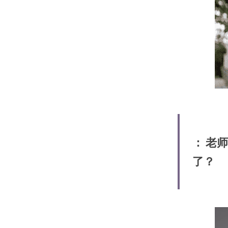
：
老师
了？