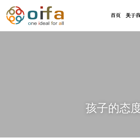
首页
关于
孩子的态