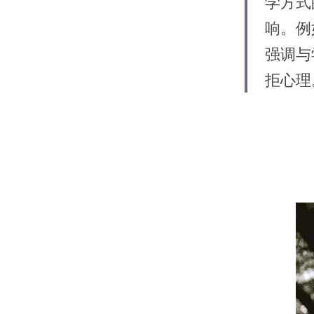
学方式
响。例
强调与
拒心理