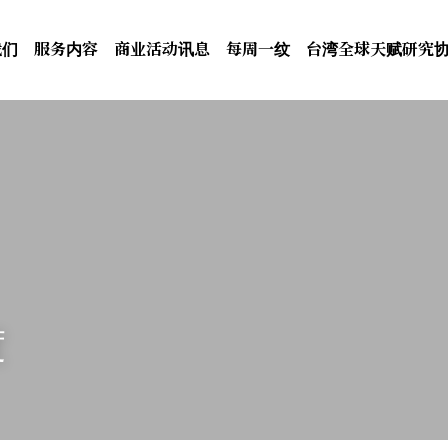
我们
服务内容
商业活动讯息
每周一纹
台湾全球天赋研究
度