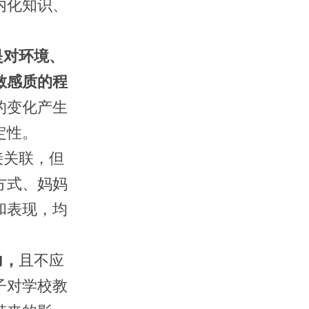
内化知识、
是对环境、
敏感质的程
的变化产生
定性。
方式、妈妈
和表现，均
力，
且不应
子对学校教