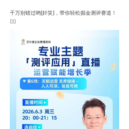
千万别错过哟[奸笑]，带你轻松掘金测评赛道！
✌🏻