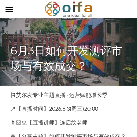
首页
关于我们
6月3日如何开发测评市
服务内容
场与有效成交？
商业活动讯息
每周一纹
台湾全球天赋研究协会
🎏艾尔发专业主题直播 - 运营赋能增长季
天赋研究咨询团队
📍【直播时间】2026.6.3(周三)20:00
连络我们
👨🏻‍💻【直播讲师】连启纹老师
学习天赋小测试
🍀【分享主题】如何开发测评市场与有效成交？