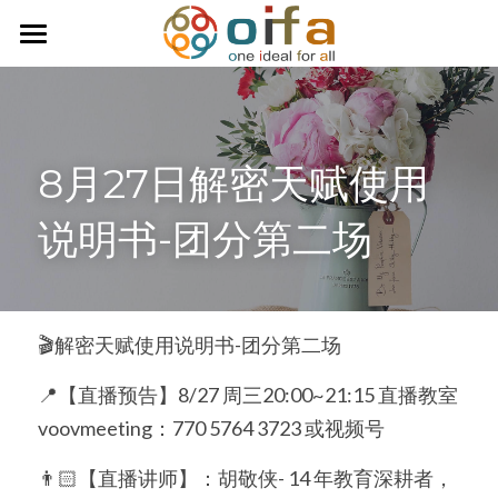
首页
关于我们
8月27日解密天赋使用
服务内容
说明书-团分第二场
商业活动讯息
每周一纹
台湾全球天赋研究协会
🎬解密天赋使用说明书-团分第二场
天赋研究咨询团队
📍【直播预告】8/27 周三20:00~21:15 直播教室
voovmeeting：770 5764 3723 或视频号
连络我们
👨🏻【直播讲师】：胡敬侠- 14 年教育深耕者，
学习天赋小测试